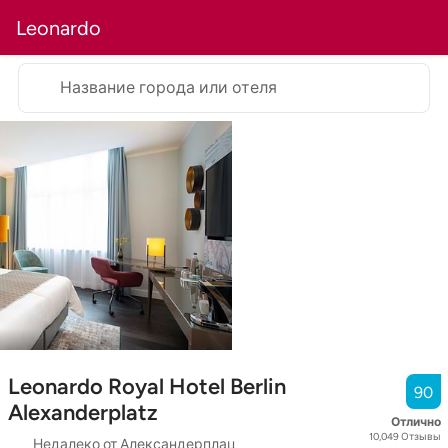
Leonardo
Название города или отеля
Leonardo Royal Hotel Berlin
90
Alexanderplatz
Отлично
10,049
Отзывы
Недалеко от Александерплац