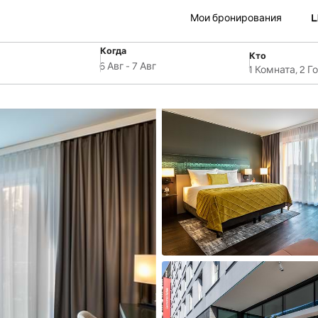
Мои бронирования
Когда
Кто
SelectDate
ля
Username
6 Авг
-
7 Авг
1 Комната, 2 Г