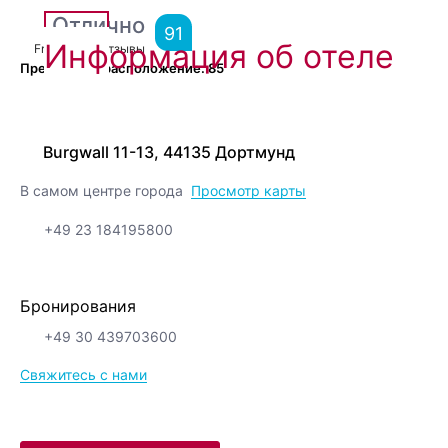
Отлично
91
Информация об отеле
From
6,144
Отзывы
Прекрасное расположение.
85
Burgwall 11-13, 44135 Дортмунд
В самом центре города
Просмотр карты
+49 23 184195800
Бронирования
+49 30 439703600
Свяжитесь с нами