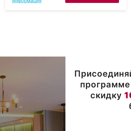
информация
Присоединяй
программе 
скидку
1