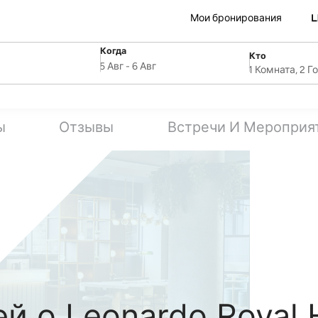
Мои бронирования
Когда
Кто
SelectDate
ля
Username
5 Авг
-
6 Авг
1 Комната, 2 Г
ы
Отзывы
Встречи И Мероприя
й о Leonardo Royal 