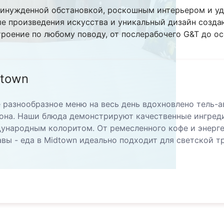
принужденной обстановкой, роскошным интерьером и у
е произведения искусства и уникальный дизайн созда
роение по любому поводу, от послерабочего G&T до о
dtown
 разнообразное меню на весь день вдохновлено тель-а
она. Наши блюда демонстрируют качественные ингреди
ународным колоритом. От ремесленного кофе и энерге
авы - еда в Midtown идеально подходит для светской т