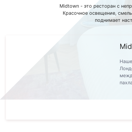
Midtown - это ресторан с не
Красочное освещение, смелы
поднимает наст
Mi
Наше
Лонд
межд
пахл