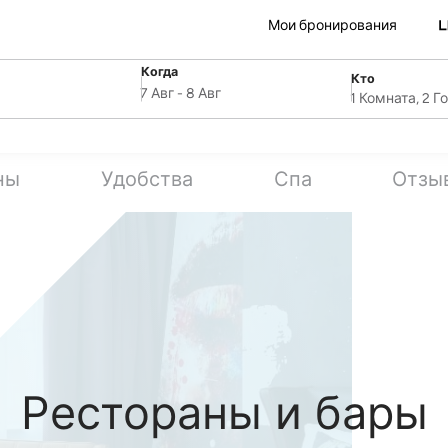
Мои бронирования
Когда
Кто
SelectDate
ля
Username
7 Авг
-
8 Авг
1 Комната, 2 Г
ны
Удобства
Спа
Отзы
Рестораны и бары