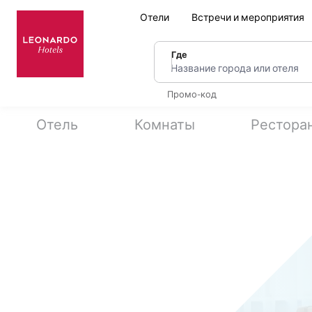
Отели
Встречи и мероприятия
Где
Название города или оте
Промо-код
Отель
Комнаты
Рестора