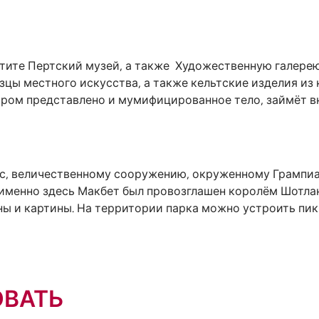
етите Пертский музей, а также Художественную галерею
ы местного искусства, а также кельтские изделия из 
тором представлено и мумифицированное тело, займёт в
ас, величественному сооружению, окруженному Грампиа
 именно здесь Макбет был провозглашен королём Шотлан
ы и картины. На территории парка можно устроить пик
ОВАТЬ