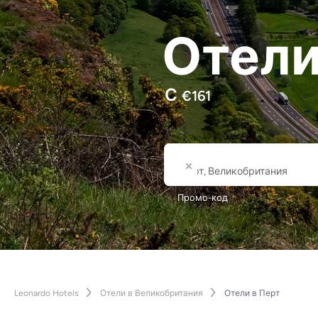
Отели
С
€
161
Где
Название города или от
Промо-код
Leonardo Hotels
Отели в Великобритания
Отели в Перт