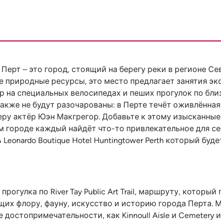
рт – это город, стоящий на берегу реки в регионе С
ие природные ресурсы, это место предлагает занятия 
 гор на специальных велосипедах и пеших прогулок по б
кже не будут разочарованы: в Перте течёт оживлённая
ьеру актёр Юэн Макгрегор. Добавьте к этому изысканны
ом городе каждый найдёт что-то привлекательное для се
 Leonardo Boutique Hotel Huntingtower Perth который буд
огулка по River Tay Public Art Trail, маршруту, которы
их флору, фауну, искусство и историю города Перта. 
ие достопримечательности, как Kinnoull Aisle и Cemetery 