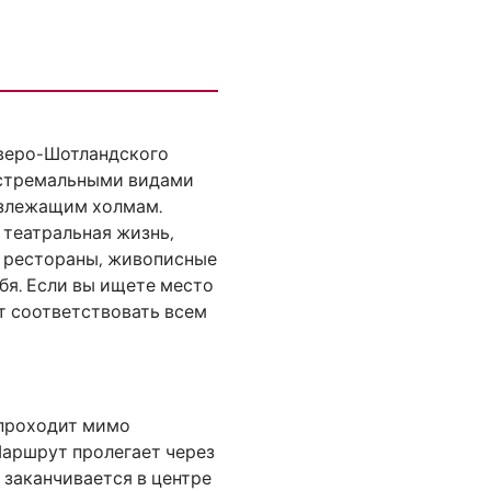
еверо-Шотландского
экстремальными видами
лизлежащим холмам.
 театральная жизнь,
е рестораны, живописные
бя. Если вы ищете место
ет соответствовать всем
й проходит мимо
Маршрут пролегает через
и заканчивается в центре