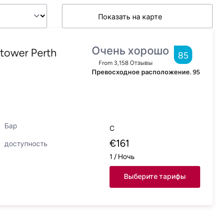
Показать на карте
Очень хорошо
tower Perth
85
From
3,158
Отзывы
Превосходное расположение.
95
Бар
С
€
161
доступность
1
/
Ночь
Выберите тарифы