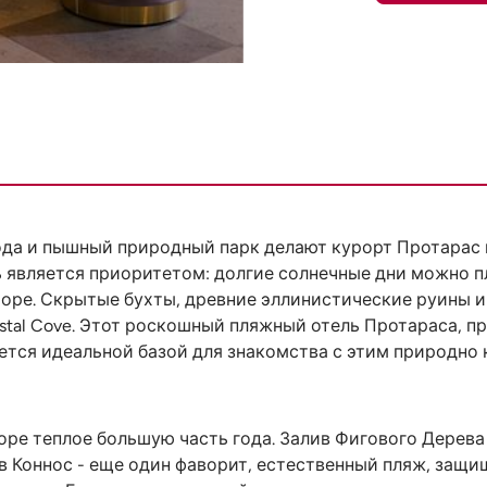
ода и пышный природный парк делают курорт Протарас 
является приоритетом: долгие солнечные дни можно пл
оре. Скрытые бухты, древние эллинистические руины 
ystal Cove. Этот роскошный пляжный отель Протараса, 
ется идеальной базой для знакомства с этим природно
оре теплое большую часть года. Залив Фигового Дерева
в Коннос - еще один фаворит, естественный пляж, защи