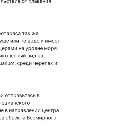
льствие от плавания
отараса так же
уше или по воде и имеет
ерами на уровне моря.
иколепный вид на
arium, среди черепах и
и отправьтесь в
нецианского
е в направлении центра
ва объекта Всемирного