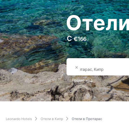
Отели
С
€
166
Где
Название города или от
Промо-код
Leonardo Hotels
Отели в Кипр
Отели в Протарас