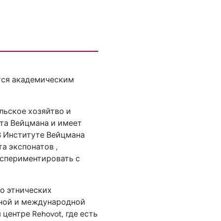
ется академическим
льское хозяйтво и
ута Вейцмана и имеет
В Институте Вейцмана
а экспонатов ,
кспериментировать с
о этнических
тной и международной
центре Rehovot, где есть