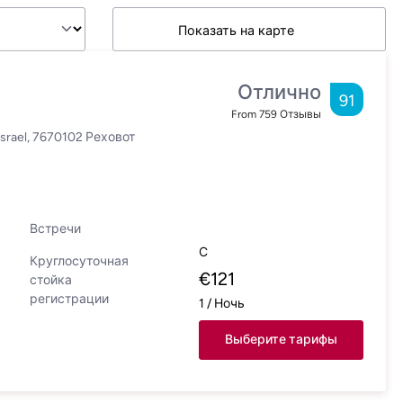
Показать на карте
Отлично
91
From
759
Отзывы
 Israel, 7670102 Реховот
Встречи
С
Круглосуточная
€
121
стойка
регистрации
1
/
Ночь
Выберите тарифы