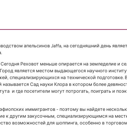
зводством апельсинов Jaffa, на сегодняшний день явля
.
 Сегодня Реховот меньше опирается на земледелие и се
. Город является местом выдающегося научного инстит
жей, специализирующихся на технической подготовке. 
 называется Сад науки Клора в котором более девяност
тута и где посетители могут потрогать, поиграть и поэ
 эфиопских иммигрантов - поэтому вы найдете нескольк
ние к другим закусочным, специализирующимся на мес
ство возможностей для шоппинга, особенно в торговом 