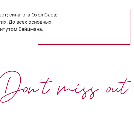
т; синагога Охел Сара;
гих. До всех основных
титутом Вейцмана.
Don't miss out