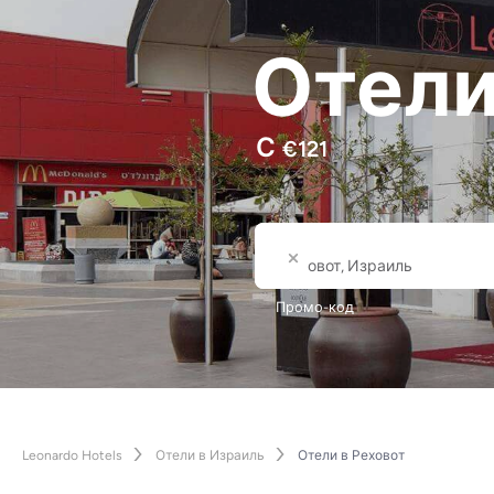
Отели
С
€
121
Где
Название города или от
Промо-код
Leonardo Hotels
Отели в Израиль
Отели в Реховот