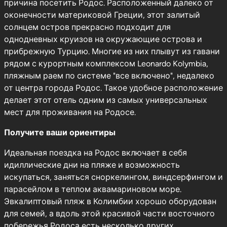
причина посетить Родос. Расположенный далеко от
оконечности материковой Греции, этот залитый
солнцем остров прекрасно подходит для
однодневных круизов на окружающие острова и
прибрежную Турцию. Многие из них плывут из гавани
рядом с курортным комплексом Leonardo Kolymbia,
пляжным раем по системе "все включено", недалеко
от центра города Родос. Такое удобное расположение
делает этот отель одним из самых универсальных
мест для проживания на Родосе.
Получите ваши ориентиры
Идеальная поездка на Родос включает в себя
идиллические дни на пляже и возможность
искупаться, заняться сноркелингом, виндсерфингом и
парасейлом в теплом аквамариновом море.
Эвкалиптовый пляж в Колимбии хорошо оборудован
для семей, а вдоль этой красивой части восточного
побережья Родоса есть несколько других