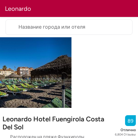
Leonardo
Название города или отеля
Leonardo Hotel Fuengirola Costa
89
Del Sol
Отлично
6,804
Отзывы
Расположен на пляже Фуэнхиролы