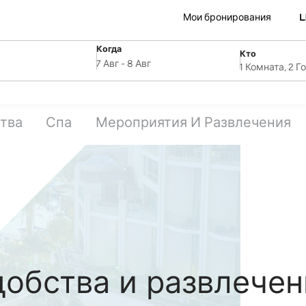
Мои бронирования
Когда
Кто
SelectDate
ля
Username
7 Авг
-
8 Авг
1 Комната, 2 Г
тва
Спа
Мероприятия И Развлечения
добства и развлечен