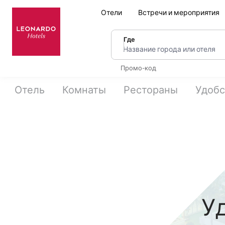
Отели
Встречи и мероприятия
Где
Название города или оте
Промо-код
Отель
Комнаты
Рестораны
Удобс
У