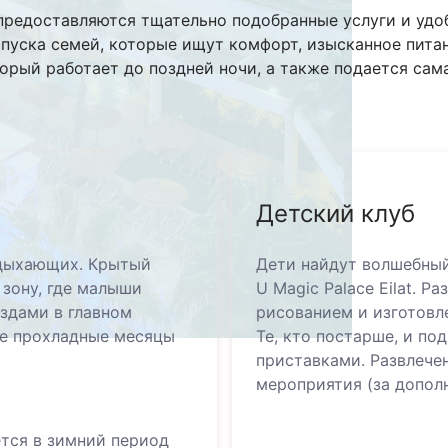
at предоставляются тщательно подобранные услуги и удо
пуска семей, которые ищут комфорт, изысканное питани
оторый работает до поздней ночи, а также подается са
Детский клуб
тдыхающих. Крытый
Дети найдут волшебный
 зону, где малыши
U Magic Palace Eilat. Р
ёздами в главном
рисованием и изготовл
ее прохладные месяцы
Те, кто постарше, и п
приставками. Развлече
мероприятия (за дополн
ется в зимний период