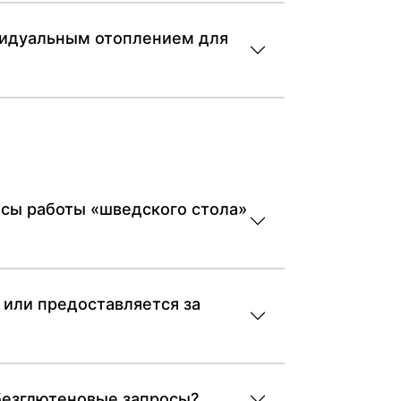
ивидуальным отоплением для
часы работы «шведского стола»
r или предоставляется за
 безглютеновые запросы?