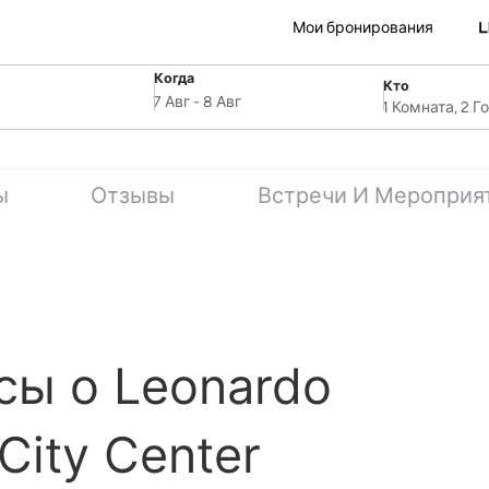
Мои бронирования
Когда
Кто
SelectDate
ля
Username
7 Авг
-
8 Авг
1 Комната, 2 Г
ы
Отзывы
Встречи И Мероприя
сы о Leonardo
City Center