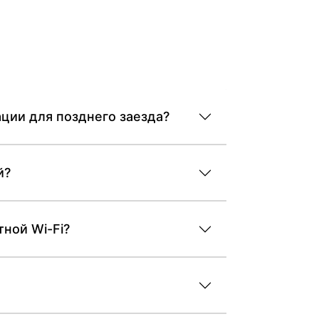
ации для позднего заезда?
й?
тной Wi-Fi?