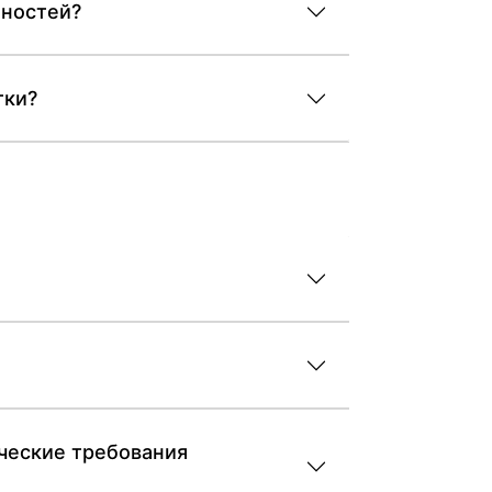
нностей?
тки?
ические требования