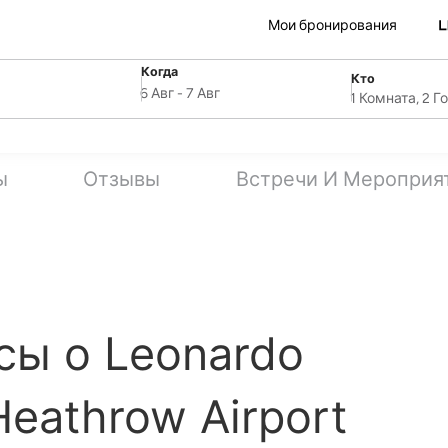
Мои бронирования
Когда
Кто
SelectDate
ля
Username
6 Авг
-
7 Авг
1 Комната, 2 Г
ы
Отзывы
Встречи И Мероприя
сы о Leonardo
Heathrow Airport