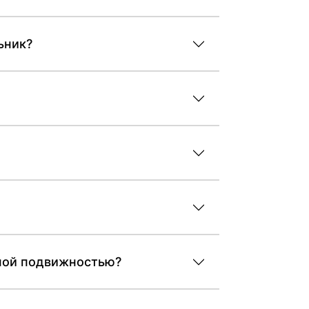
ьник?
енной подвижностью?