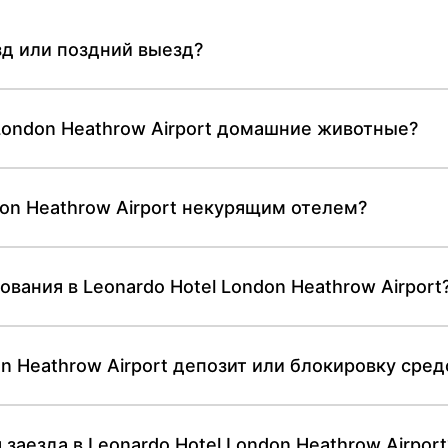
д или поздний выезд?
 London Heathrow Airport домашние животные?
don Heathrow Airport некурящим отелем?
вания в Leonardo Hotel London Heathrow Airport
n Heathrow Airport депозит или блокировку сред
заезда в Leonardo Hotel London Heathrow Airport