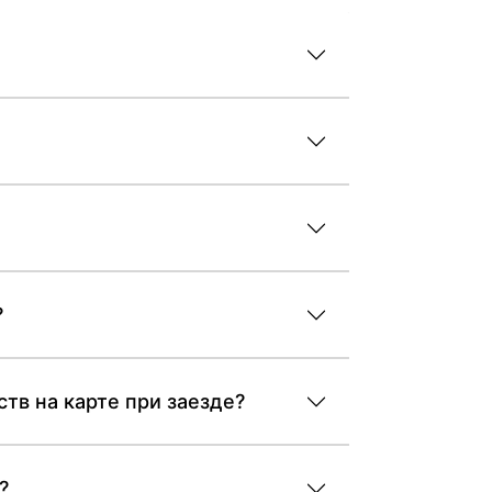
?
ств на карте при заезде?
?