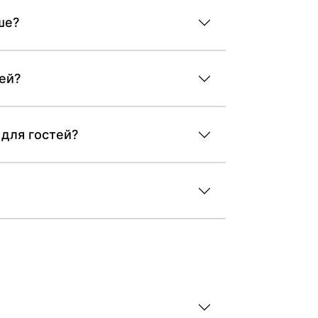
ше?
тей?
 для гостей?