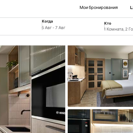
Мои бронирования
Когда
Кто
SelectDate
ля
Username
6 Авг
-
7 Авг
1 Комната, 2 Г