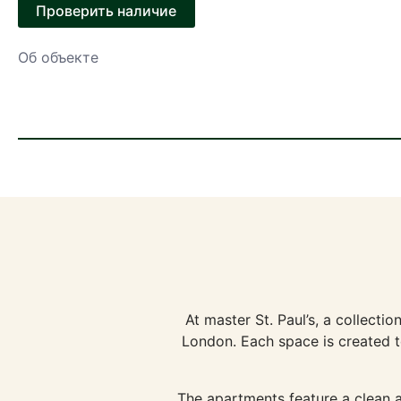
Проверить наличие
Об объекте
At master St. Paul’s, a collecti
London. Each space is created to
The apartments feature a clean a