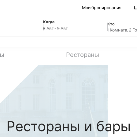
Мои бронирования
Когда
Кто
SelectDate
ля
Username
8 Авг
-
9 Авг
1 Комната, 2 Г
ты
Рестораны
Рестораны и бары