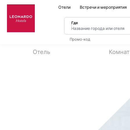
Отели
Встречи и мероприятия
Где
Название города или оте
Промо-код
Отель
Комна