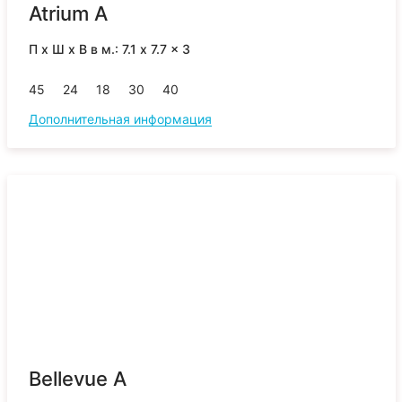
Atrium A
П x Ш x В в м.: 7.1 x 7.7 x 3
45
24
18
30
40
Дополнительная информация
Bellevue A