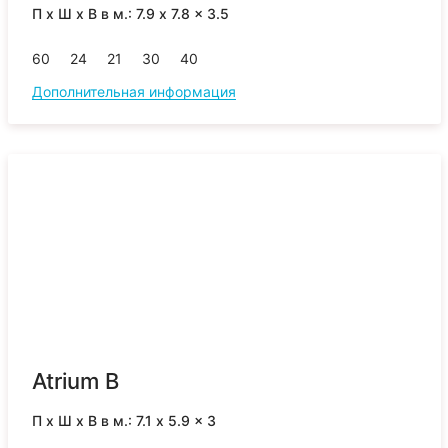
П x Ш x В в м.: 7.9 x 7.8 x 3.5
60
24
21
30
40
Дополнительная информация
Atrium B
П x Ш x В в м.: 7.1 x 5.9 x 3