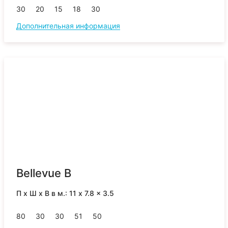
30
20
15
18
30
Дополнительная информация
Bellevue B
П x Ш x В в м.: 11 x 7.8 x 3.5
80
30
30
51
50