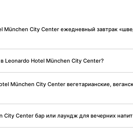
el München City Center ежедневный завтрак «шв
в Leonardo Hotel München City Center?
tel München City Center вегетарианские, веган
n City Center бар или лаундж для вечерних напи