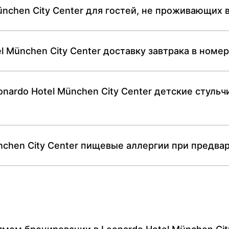
ünchen City Center для гостей, не проживающих 
l München City Center доставку завтрака в номер
nardo Hotel München City Center детские стуль
ünchen City Center пищевые аллергии при предв