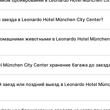
мом бронировании в Leonardo Hotel München Cit
заезда в Leonardo Hotel München City Center?
омашними животными в Leonardo Hotel München C
l München City Center хранение багажа до заезд
 заезд или поздний выезд в Leonardo Hotel Münc