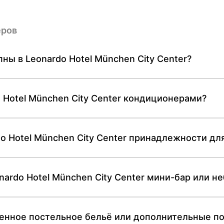
еров
ны в Leonardo Hotel München City Center?
 Hotel München City Center кондиционерами?
do Hotel München City Center принадлежности дл
nardo Hotel München City Center мини-бар или 
енное постельное бельё или дополнительные по