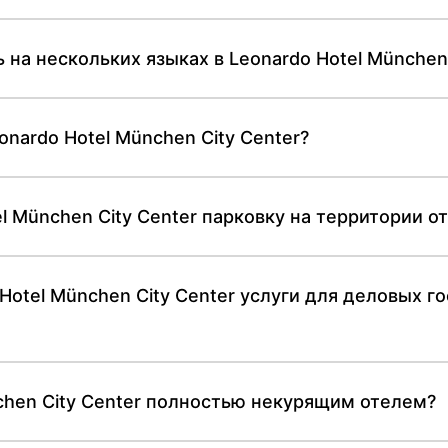
 на нескольких языках в Leonardo Hotel München 
nardo Hotel München City Center?
l München City Center парковку на территории о
otel München City Center услуги для деловых го
chen City Center полностью некурящим отелем?