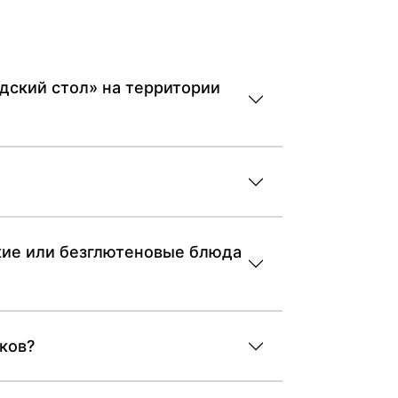
едский стол» на территории
ские или безглютеновые блюда
тков?