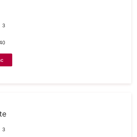
x 3
40
ас
te
x 3