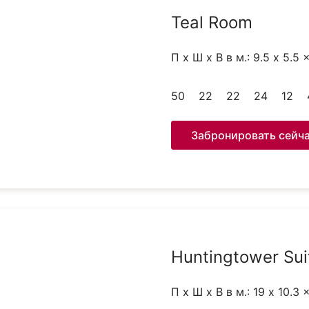
Teal Room
П x Ш x В в м.: 9.5 x 5.5 
50
22
22
24
12
Забронировать сейч
Huntingtower Sui
П x Ш x В в м.: 19 x 10.3 