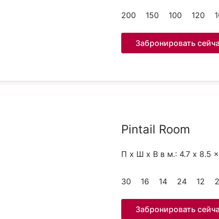
200
150
100
120
1
Забронировать сейч
Pintail Room
П x Ш x В в м.: 4.7 x 8.5 
30
16
14
24
12
Забронировать сейч