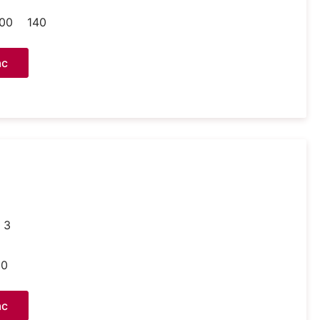
00
140
ас
x 3
20
ас