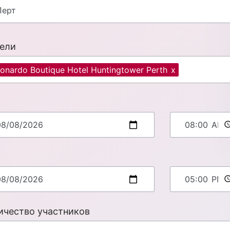
ели
onardo Boutique Hotel Huntingtower Perth
x
ичество участников