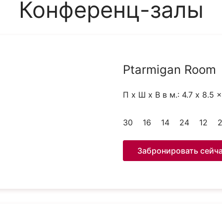
Конференц-залы
Ptarmigan Room
П x Ш x В в м.: 4.7 x 8.5 
30
16
14
24
12
Забронировать сейч