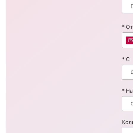
От
Le
С
На
Кол