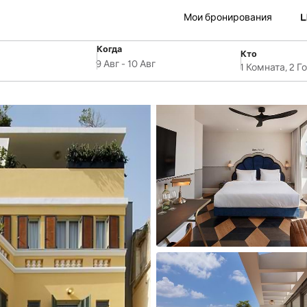
Мои бронирования
Когда
Кто
SelectDate
ля
Username
9 Авг
-
10 Авг
1 Комната, 2 Г