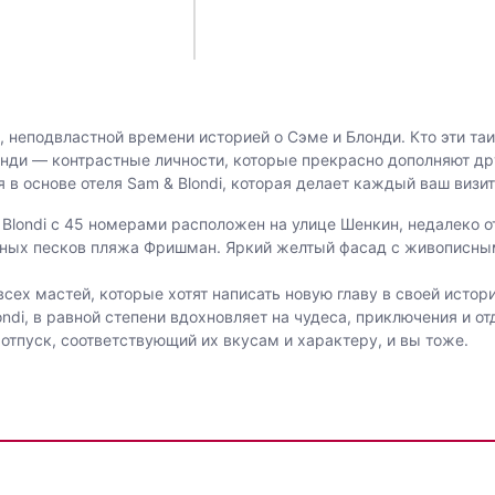
 неподвластной времени историей о Сэме и Блонди. Кто эти таи
онди — контрастные личности, которые прекрасно дополняют др
 в основе отеля Sam & Blondi, которая делает каждый ваш визи
Blondi с 45 номерами расположен на улице Шенкин, недалеко о
пных песков пляжа Фришман. Яркий желтый фасад с живописны
 всех мастей, которые хотят написать новую главу в своей исто
ondi, в равной степени вдохновляет на чудеса, приключения и о
отпуск, соответствующий их вкусам и характеру, и вы тоже.