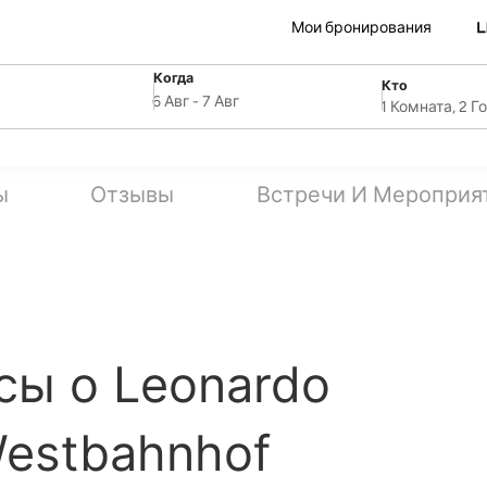
Мои бронирования
Когда
Кто
SelectDate
ля
Username
6 Авг
-
7 Авг
1 Комната, 2 Г
ы
Отзывы
Встречи И Мероприя
сы о Leonardo
Westbahnhof