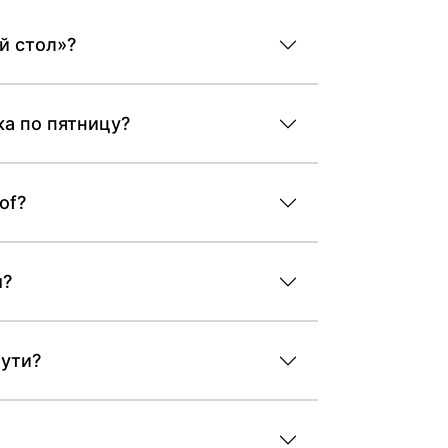
й стол»?
ка по пятницу?
of?
ы?
пути?