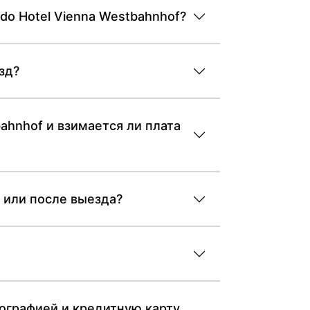
do Hotel Vienna Westbahnhof?
зд?
ahnhof и взимается ли плата
а или после выезда?
ографией и кредитную карту