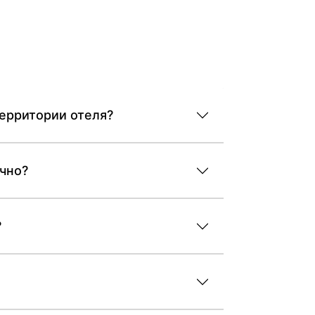
территории отеля?
очно?
?