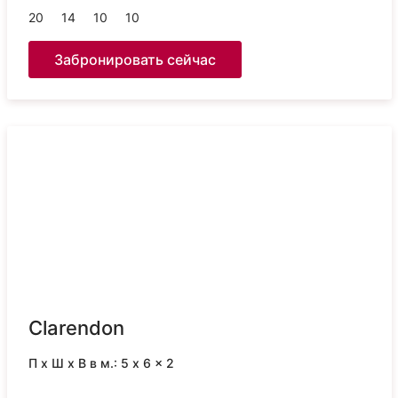
20
14
10
10
Забронировать сейчас
Clarendon
П x Ш x В в м.: 5 x 6 x 2