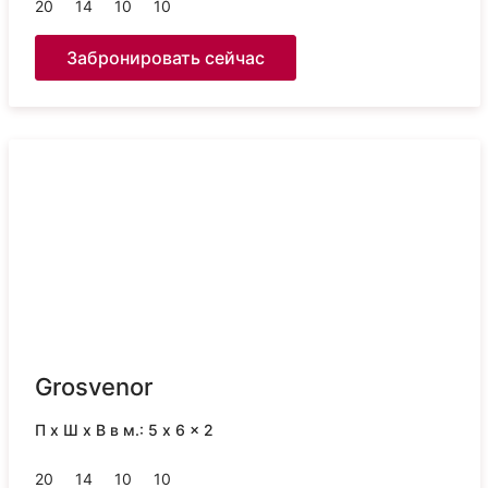
20
14
10
10
Забронировать сейчас
Grosvenor
П x Ш x В в м.: 5 x 6 x 2
20
14
10
10