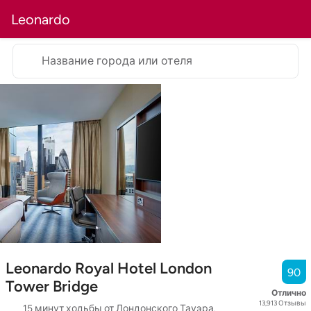
Leonardo
Название города или отеля
Leonardo Royal Hotel London
90
Tower Bridge
Отлично
13,913
Отзывы
15 минут ходьбы от Лондонского Тауэра.