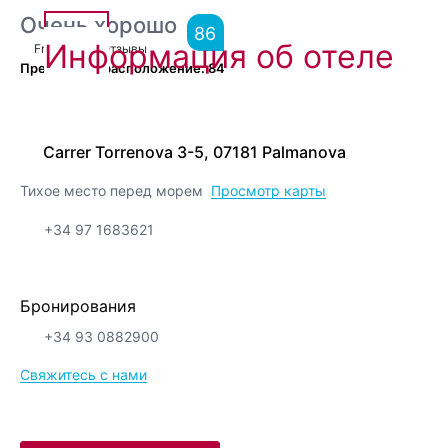
Очень хорошо
86
Информация об отеле
From
3,096
Отзывы
Прекрасное расположение.
84
Carrer Torrenova 3-5, 07181 Palmanova
Тихое место перед морем
Просмотр карты
+34 97 1683621
Бронирования
+34 93 0882900
Свяжитесь с нами