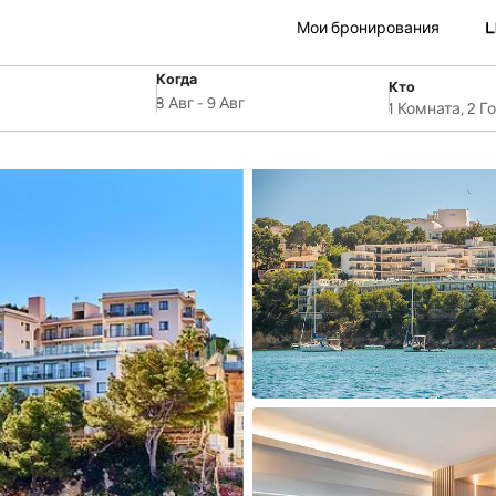
Мои бронирования
Когда
Кто
SelectDate
ля
Username
8 Авг
-
9 Авг
1 Комната, 2 Г