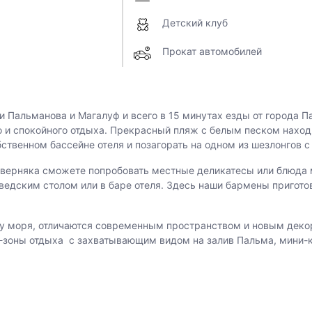
Детский клуб
Прокат автомобилей
льманова и Магалуф и всего в 15 минутах езды от города Паль
 и спокойного отдыха. Прекрасный пляж с белым песком находи
бственном бассейне отеля и позагорать на одном из шезлонгов с
аверняка сможете попробовать местные деликатесы или блюда 
шведским столом или в баре отеля. Здесь наши бармены пригот
гу моря, отличаются современным пространством и новым деко
зоны отдыха с захватывающим видом на залив Пальма, мини-к