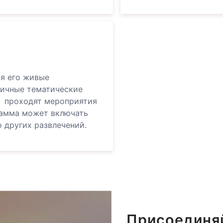
ся его живые
личные тематические
о проходят мероприятия
грамма может включать
о других развлечений.
Присоединяй