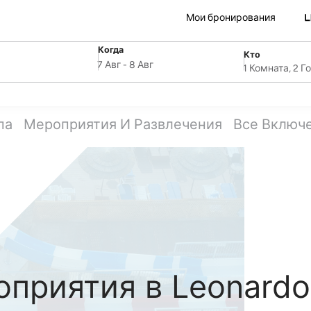
Мои бронирования
Когда
Кто
SelectDate
ля
Username
7 Авг
-
8 Авг
1 Комната, 2 Г
па
Мероприятия И Развлечения
Все Включ
приятия в Leonardo 