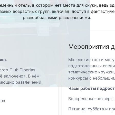
 семейный отель, в котором нет места для скуки, ведь 
азных возрастных групп, включая доступ в фантастиче
разнообразными развлечениями.
Мероприятия д
зон.
Маленькие гости могу
подготовленных специ
do Club Tiberias
тематические кружки,
ё включено». В нём
конкурсы с небольши
вающих развлечений,
.
Часы работы подростк
Воскресенье–четверг: 1
на.
Пятница, суббота и пра