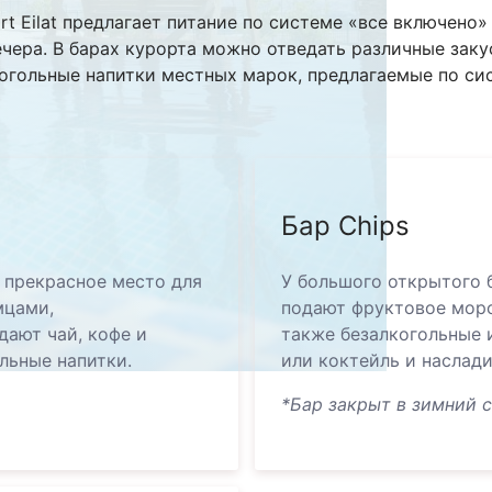
ort Eilat предлагает питание по системе «все включено
ечера. В барах курорта можно отведать различные заку
огольные напитки местных марок, предлагаемые по си
Бар Chips
 прекрасное место для
У большого открытого б
мцами,
подают фруктовое моро
ают чай, кофе и
также безалкогольные 
ольные напитки.
или коктейль и наслад
*Бар закрыт в зимний с