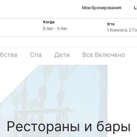
Мои бронирования
Когда
Кто
SelectDate
ля
Username
8 Авг
-
9 Авг
1 Комната, 2 Г
бства
Спа
Дети
Все Включено
Рестораны и бары